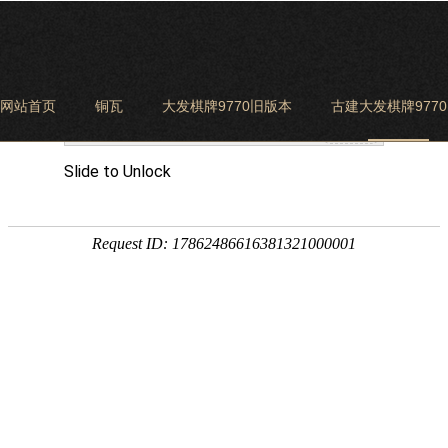
网站首页
铜瓦
大发棋牌9770旧版本
古建大发棋牌977