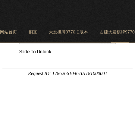
网站首页
铜瓦
大发棋牌9770旧版本
古建大发棋牌977