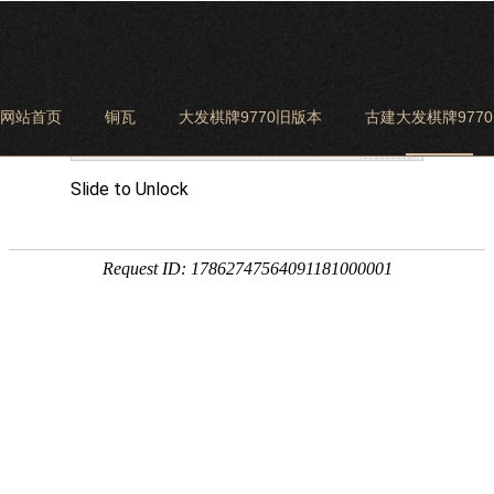
网站首页
铜瓦
大发棋牌9770旧版本
古建大发棋牌977