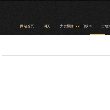
网站首页
铜瓦
大发棋牌9770旧版本
古建