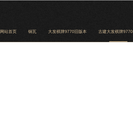
网站首页
铜瓦
大发棋牌9770旧版本
古建大发棋牌977