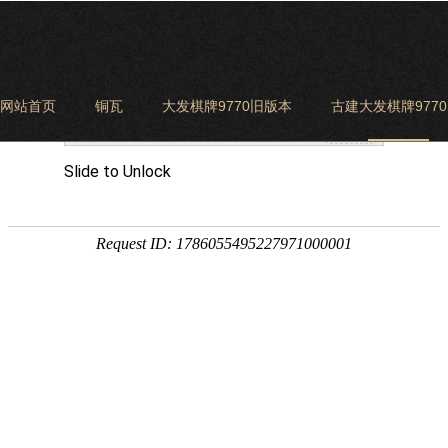
网站首页
铜瓦
大发棋牌9770旧版本
古建大发棋牌977