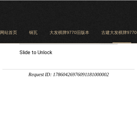
网站首页
铜瓦
大发棋牌9770旧版本
古建大发棋牌977