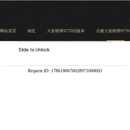
网站首页
铜瓦
大发棋牌9770旧版本
古建大发棋牌977