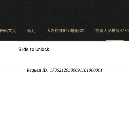
网站首页
铜瓦
大发棋牌9770旧版本
古建大发棋牌977