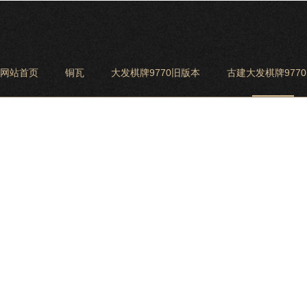
网站首页
铜瓦
大发棋牌9770旧版本
古建大发棋牌977