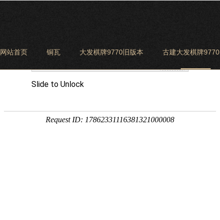
网站首页
铜瓦
大发棋牌9770旧版本
古建大发棋牌977