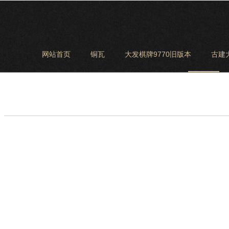
网站首页
铜瓦
大发棋牌9770旧版本
古建