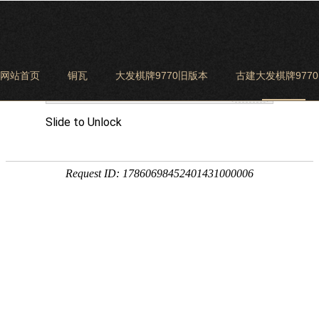
网站首页
铜瓦
大发棋牌9770旧版本
古建大发棋牌977