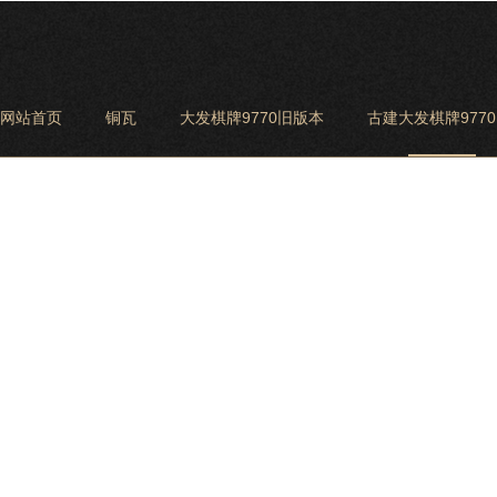
网站首页
铜瓦
大发棋牌9770旧版本
古建大发棋牌977