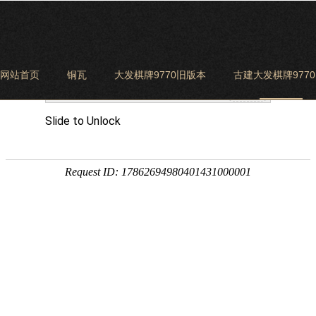
网站首页
铜瓦
大发棋牌9770旧版本
古建大发棋牌977