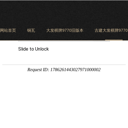
网站首页
铜瓦
大发棋牌9770旧版本
古建大发棋牌977