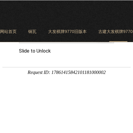
网站首页
铜瓦
大发棋牌9770旧版本
古建大发棋牌977