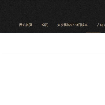
网站首页
铜瓦
大发棋牌9770旧版本
古建