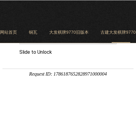
网站首页
铜瓦
大发棋牌9770旧版本
古建大发棋牌977