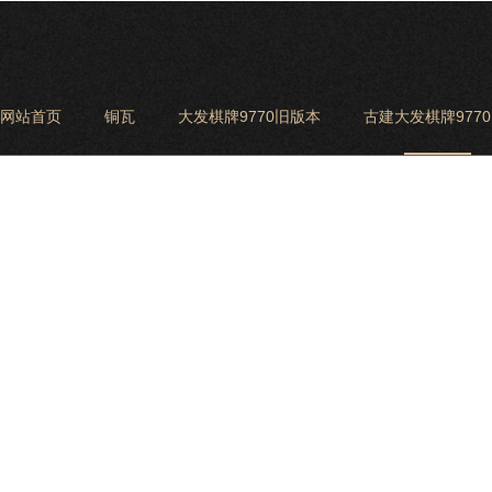
网站首页
铜瓦
大发棋牌9770旧版本
古建大发棋牌977