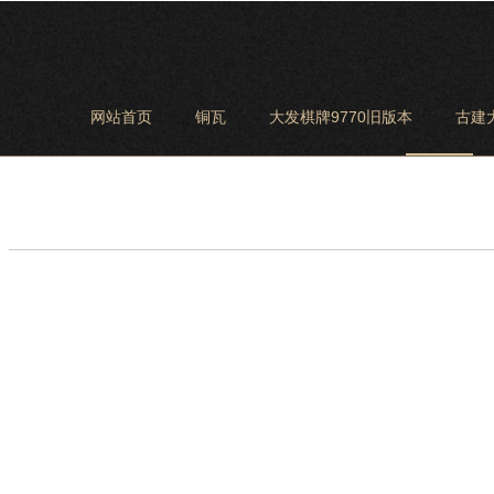
网站首页
铜瓦
大发棋牌9770旧版本
古建