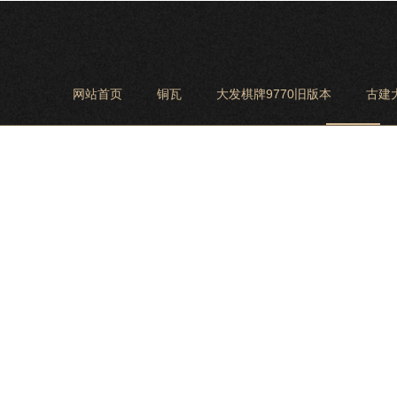
网站首页
铜瓦
大发棋牌9770旧版本
古建